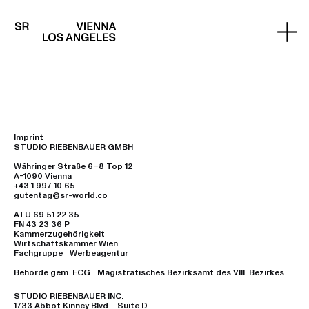
Imprint
STUDIO RIEBENBAUER GMBH
Währinger Straße 6–8 Top 12
A-1090 Vienna
+43 1 997 10 65
gutentag@sr-world.co
ATU 69 51 22 35
FN 43 23 36 P
Kammerzugehörigkeit
Wirtschaftskammer Wien
Fachgruppe Werbeagentur
Behörde gem. ECG Magistratisches Bezirksamt des VIII. Bezirkes
STUDIO RIEBENBAUER INC.
1733 Abbot Kinney Blvd. Suite D